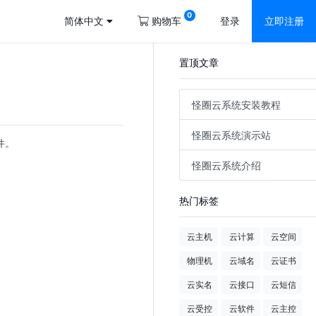
0
简体中文
购物车
登录
立即注册
置顶文章
怪圈云系统安装教程
怪圈云系统演示站
件。
怪圈云系统介绍
热门标签
云主机
云计算
云空间
物理机
云域名
云证书
云实名
云接口
云短信
云受控
云软件
云主控