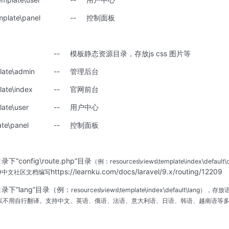
mplate\panel
--
控制面板
--
模板静态资源目录，存放js css 图片等
late\admin
--
管理后台
late\index
--
官网前台
late\user
--
用户中心
ate\panel
--
控制面板
onfig\route.php”目录
（例：
resources\views\template\index\default\
https://learnku.com/docs/laravel/9.x/routing/12209
vel9中文社区文档编写
下“lang”目录（例：
resources\views\template\index\default\lang
），存放
以不用自行翻译。支持中文、英语、俄语、法语、意大利语、日语、韩语、越南语等