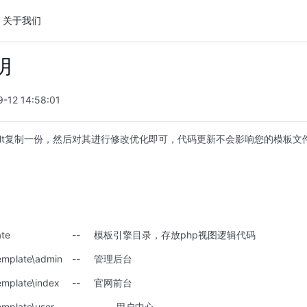
关于我们
明
2 14:58:01
ault复制一份，然后对其进行修改优化即可，代码更新不会影响您的模板文
ate
--
模板引擎目录，存放php视图逻辑代码
emplate\admin
--
管理后台
emplate\index
--
官网前台
emplate\user
--
用户中心