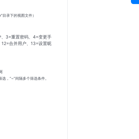
plate"目录下的视图文件）
用户、3=重置密码、4=变更手
12=合并用户、13=设置昵
示例
行筛选，“~”间隔多个筛选条件。