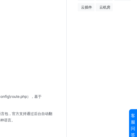
云插件
云机房
config\route.php
），基于
语言包，官方支持通过后台自动翻
客
多种语言。
服
问
答