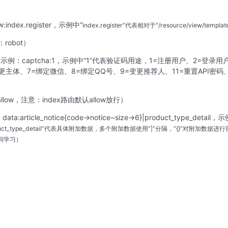
index.register，示例中“
index.register
”代表相对于"/resource/view/tem
robot）
（示例：captcha:1，示例中“1”代表验证码用途，1=注册用户、2=登录
更主体、7=绑定微信、8=绑定QQ号、9=变更推荐人、11=重置API密码、
llow，注意：index路由默认allow放行）
rticle_notice{code->notice~size->6}|product_type_detail，
ct_type_detail
”代表具体附加数据，多个附加数据使用“|”分隔，“{}”对附加数据进
间学习）